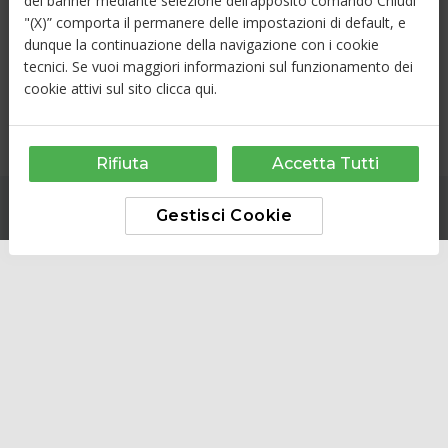
del banner mediante selezione dell’apposito comando Chiudi
Chi Siamo
"(X)” comporta il permanere delle impostazioni di default, e
Contatti
dunque la continuazione della navigazione con i cookie
tecnici. Se vuoi maggiori informazioni sul funzionamento dei
Cookie Policy
cookie attivi sul sito
clicca qui
.
Privacy Policy
Rifiuta
Accetta Tutti
Proudly powered by
OTO
Gestisci Cookie