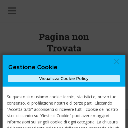
Pagina non
Trovata
Gestione Cookie
Ci dispiace, ma la pagina che stai
cercando non esiste.
Visualizza Cookie Policy
Torna alla Home
Su questo sito usiamo cookie tecnici, statistici e, previo tuo
consenso, di profilazione nostri e di terze parti. Cliccando
"Accetta tutti" acconsenti di ricevere tutti i cookie del nostro
sito; cliccando su "Gestisci Cookie" puoi avere maggiori
Link Utili
informazioni sui singoli cookie di ogni categoria. La chiusura